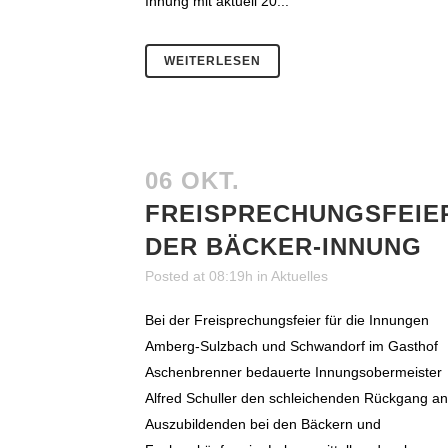
Innung mit aktuell 20...
WEITERLESEN
06 OKT.
FREISPRECHUNGSFEIE
DER BÄCKER-INNUNG
Posted at 08:19h
in
Aktuelles
Bei der Freisprechungsfeier für die Innungen
Amberg-Sulzbach und Schwandorf im Gasthof
Aschenbrenner bedauerte Innungsobermeister
Alfred Schuller den schleichenden Rückgang an
Auszubildenden bei den Bäckern und