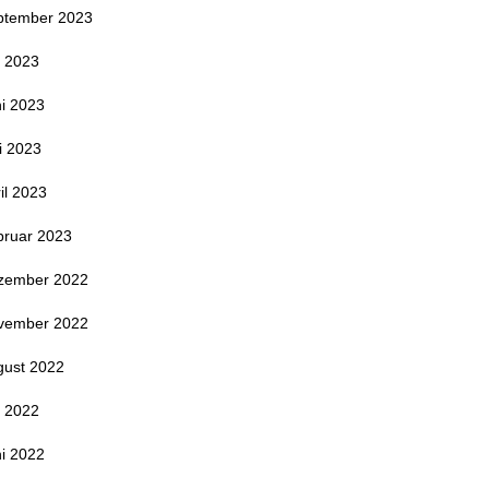
ptember 2023
i 2023
i 2023
i 2023
il 2023
bruar 2023
zember 2022
vember 2022
gust 2022
i 2022
i 2022