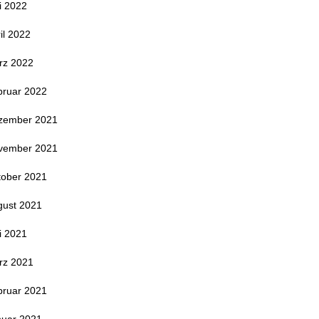
i 2022
il 2022
rz 2022
bruar 2022
zember 2021
vember 2021
tober 2021
gust 2021
i 2021
rz 2021
bruar 2021