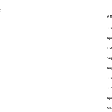
J
A
Jul
Apr
Ok
Se
Au
Jul
Jun
Apr
R
Mä