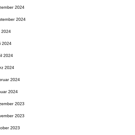
zember 2024
ptember 2024
i 2024
i 2024
il 2024
rz 2024
bruar 2024
nuar 2024
zember 2023
vember 2023
tober 2023