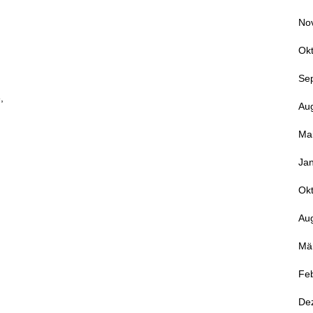
No
Ok
Se
,
Au
Ma
Ja
Ok
Au
Mä
Fe
De