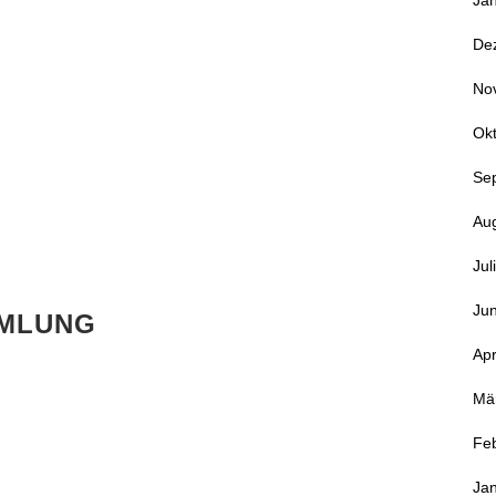
Ja
De
No
Ok
Se
Au
Jul
Jun
MLUNG
Apr
Mä
Fe
Ja