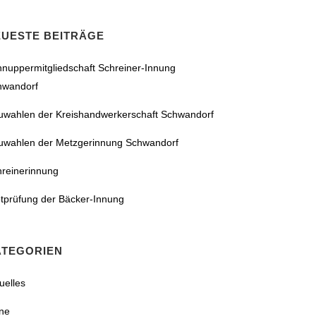
EUESTE BEITRÄGE
nuppermitgliedschaft Schreiner-Innung
hwandorf
uwahlen der Kreishandwerkerschaft Schwandorf
uwahlen der Metzgerinnung Schwandorf
hreinerinnung
tprüfung der Bäcker-Innung
ATEGORIEN
uelles
ne