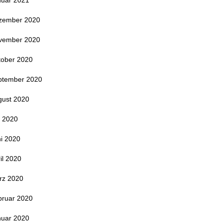
nuar 2021
zember 2020
vember 2020
tober 2020
ptember 2020
gust 2020
i 2020
i 2020
il 2020
rz 2020
bruar 2020
nuar 2020