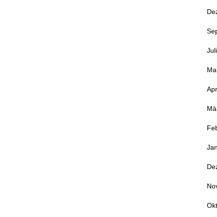
De
Se
Jul
Ma
Apr
Mä
Fe
Ja
De
No
Ok