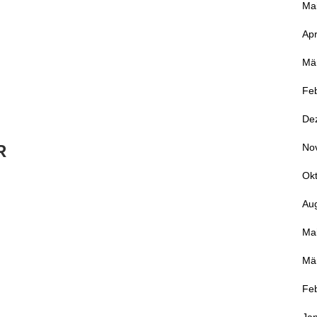
Ma
Apr
Mä
Fe
De
R
No
Ok
Au
Ma
Mä
Fe