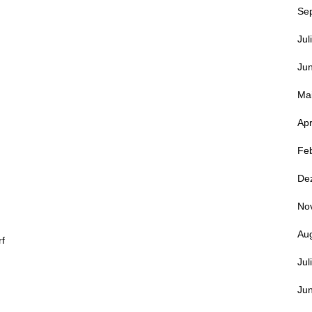
Se
Jul
Jun
Ma
Apr
Fe
De
No
Au
rf
Jul
Jun