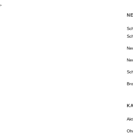
n-
N
Sch
Sc
Ne
Ne
Sc
Bro
K
Akt
Oh