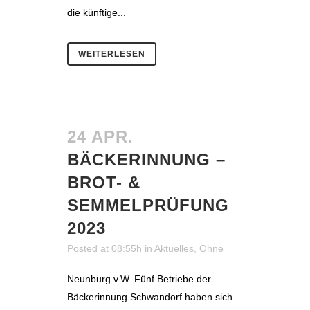
die künftige...
WEITERLESEN
24 APR.
BÄCKERINNUNG –
BROT- &
SEMMELPRÜFUNG
2023
Posted at 08:55h
in
Aktuelles
,
Ohne
Neunburg v.W. Fünf Betriebe der
Bäckerinnung Schwandorf haben sich