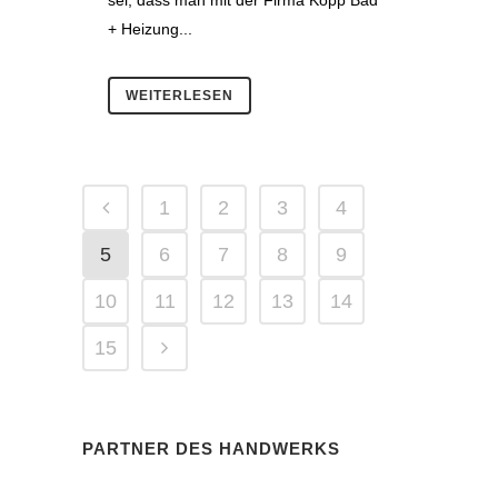
+ Heizung...
WEITERLESEN
1
2
3
4
5
6
7
8
9
10
11
12
13
14
15
PARTNER DES HANDWERKS