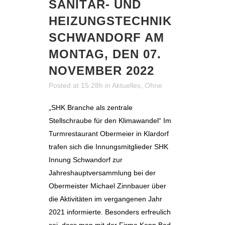
SANITÄR- UND
HEIZUNGSTECHNIK
SCHWANDORF AM
MONTAG, DEN 07.
NOVEMBER 2022
Posted at 15:28h
in
Aktuelles
,
Ohne
„SHK Branche als zentrale
Stellschraube für den Klimawandel“ Im
Turmrestaurant Obermeier in Klardorf
trafen sich die Innungsmitglieder SHK
Innung Schwandorf zur
Jahreshauptversammlung bei der
Obermeister Michael Zinnbauer über
die Aktivitäten im vergangenen Jahr
2021 informierte. Besonders erfreulich
sei, dass man mit der Firma Kopp Bad