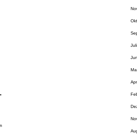
No
Ok
Se
Jul
Jun
Ma
Apr
.
Fe
De
No
en
Au