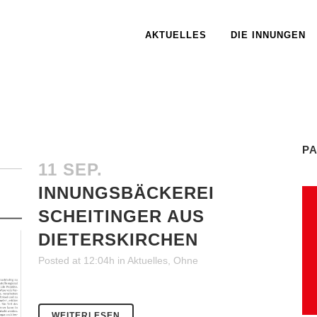
AKTUELLES
DIE INNUNGEN
P
11 SEP.
INNUNGSBÄCKEREI
SCHEITINGER AUS
DIETERSKIRCHEN
Posted at 12:04h
in
Aktuelles
,
Ohne
WEITERLESEN