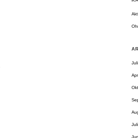
Akt
Oh
A
Jul
e
Apr
Ok
Se
Au
Jul
Jun