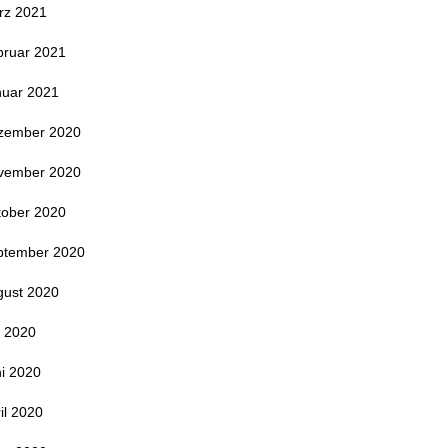
rz 2021
bruar 2021
nuar 2021
zember 2020
vember 2020
tober 2020
ptember 2020
gust 2020
i 2020
i 2020
il 2020