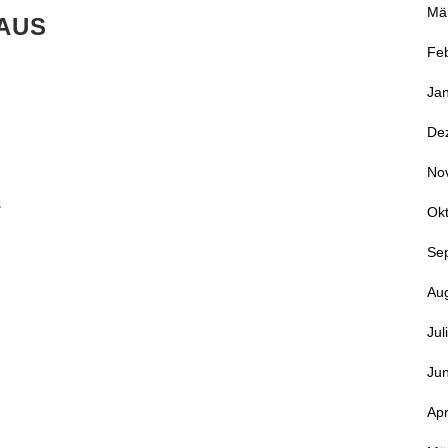
Mä
AUS
Fe
Ja
De
No
s
Ok
Se
d
Au
Jul
Jun
Apr