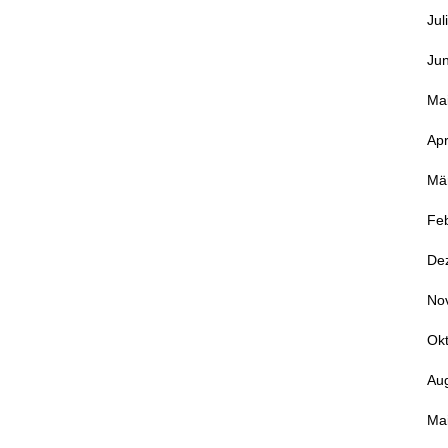
Jul
Jun
Ma
Apr
Mä
Fe
De
No
Ok
Au
Ma