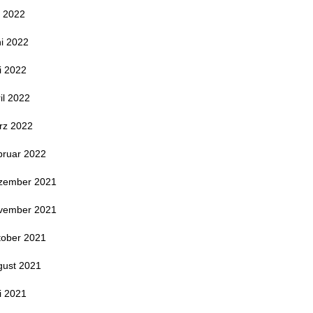
i 2022
i 2022
i 2022
il 2022
rz 2022
bruar 2022
zember 2021
vember 2021
tober 2021
gust 2021
i 2021