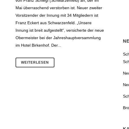
von Franz Schlegl (Schwarzenfeld) an, der im
Mai überraschend verstorben ist. Neuer zweiter
Vorsitzender der Innung mit 34 Mitgliedern ist
Franz Eckert aus Schwarzenfeld. „Unsere
Innung ist breit aufgestellt“, versicherte der neue
Obermeister bei der Jahreshauptversammlung
N
im Hotel Birkenhof. Der...
Sch
Sc
WEITERLESEN
Ne
Ne
Sc
Bro
K