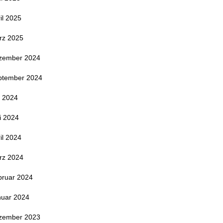
il 2025
rz 2025
zember 2024
ptember 2024
i 2024
i 2024
il 2024
rz 2024
bruar 2024
nuar 2024
zember 2023