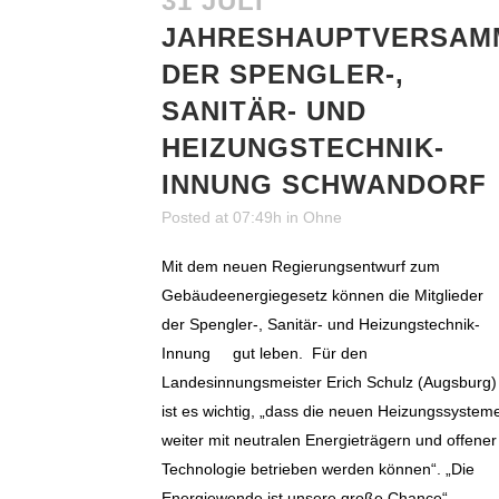
31 JULI
JAHRESHAUPTVERSAM
DER SPENGLER-,
SANITÄR- UND
HEIZUNGSTECHNIK-
INNUNG SCHWANDORF
Posted at 07:49h
in
Ohne
Mit dem neuen Regierungsentwurf zum
Gebäudeenergiegesetz können die Mitglieder
der Spengler-, Sanitär- und Heizungstechnik-
Innung gut leben. Für den
Landesinnungsmeister Erich Schulz (Augsburg)
ist es wichtig, „dass die neuen Heizungssystem
weiter mit neutralen Energieträgern und offener
Technologie betrieben werden können“. „Die
Energiewende ist unsere große Chance“,