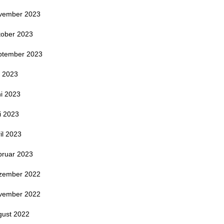
vember 2023
tober 2023
ptember 2023
i 2023
i 2023
i 2023
il 2023
bruar 2023
zember 2022
vember 2022
gust 2022