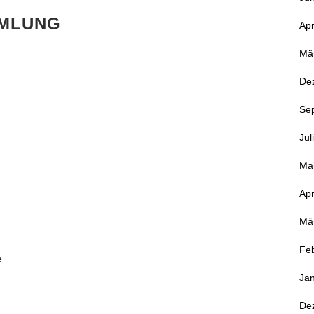
MLUNG
Apr
Mä
De
Se
Jul
Ma
Apr
Mä
Fe
e
Ja
De