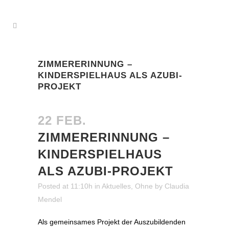
ZIMMERERINNUNG –
KINDERSPIELHAUS ALS AZUBI-
PROJEKT
22 FEB.
ZIMMERERINNUNG –
KINDERSPIELHAUS
ALS AZUBI-PROJEKT
Posted at 11:10h
in
Aktuelles
,
Ohne
by
Claudia
Mendel
Als gemeinsames Projekt der Auszubildenden