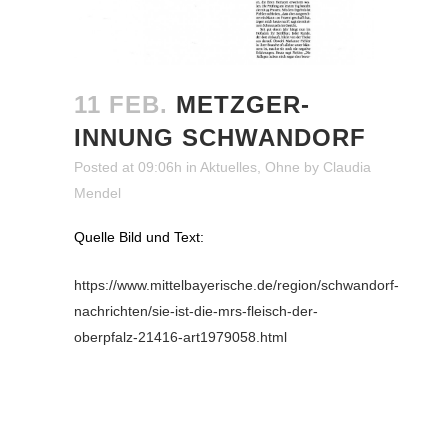
11 FEB.
METZGER-
INNUNG SCHWANDORF
Posted at 09:06h
in
Aktuelles
,
Ohne
by
Claudia
Mendel
Quelle Bild und Text:
https://www.mittelbayerische.de/region/schwandorf-
nachrichten/sie-ist-die-mrs-fleisch-der-
oberpfalz-21416-art1979058.html