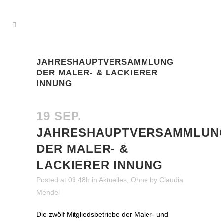
JAHRESHAUPTVERSAMMLUNG
DER MALER- & LACKIERER
INNUNG
19 SEP.
JAHRESHAUPTVERSAMMLUN
DER MALER- &
LACKIERER INNUNG
Posted at 09:48h
in
Aktuelles
,
Ohne
by
Claudia
Mendel
Die zwölf Mitgliedsbetriebe der Maler- und