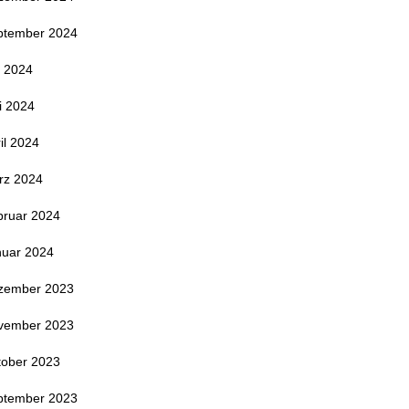
ptember 2024
i 2024
i 2024
il 2024
rz 2024
bruar 2024
nuar 2024
zember 2023
vember 2023
tober 2023
ptember 2023