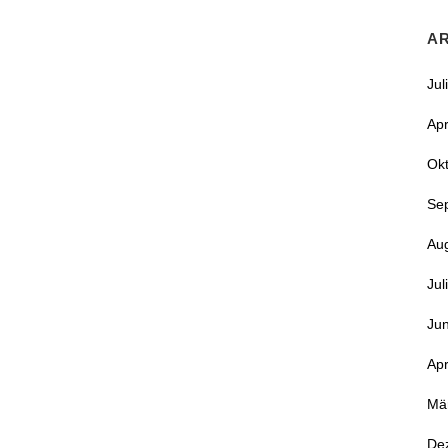
A
Jul
Apr
Ok
Se
Au
Jul
Jun
Apr
Mä
De