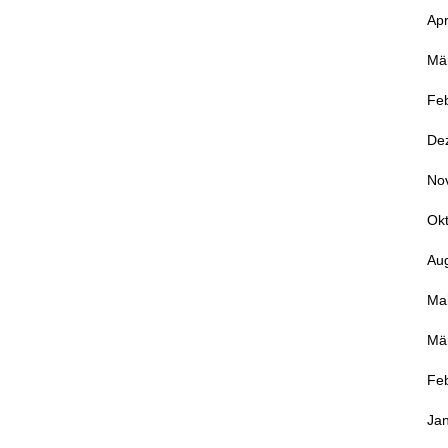
Apr
Mä
Fe
De
No
Ok
Au
Ma
Mä
Fe
Ja