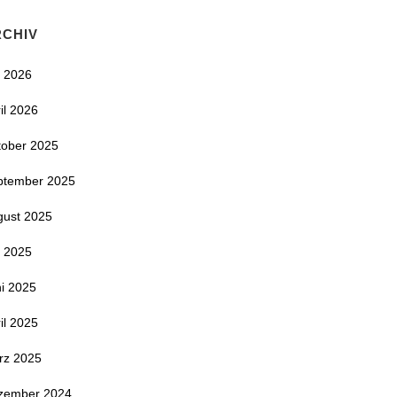
RCHIV
i 2026
il 2026
tober 2025
ptember 2025
gust 2025
i 2025
i 2025
il 2025
rz 2025
zember 2024