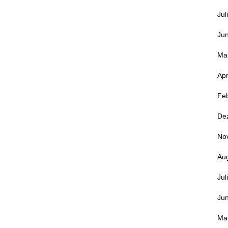
Jul
Jun
Ma
Apr
Fe
De
No
Au
Jul
Jun
Ma