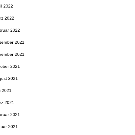
il 2022
rz 2022
bruar 2022
zember 2021
vember 2021
tober 2021
gust 2021
i 2021
rz 2021
bruar 2021
nuar 2021