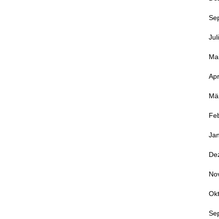
Se
Jul
Ma
Apr
Mä
Fe
Ja
De
No
Ok
Se