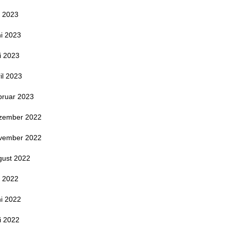
i 2023
i 2023
i 2023
il 2023
bruar 2023
zember 2022
vember 2022
gust 2022
i 2022
i 2022
i 2022