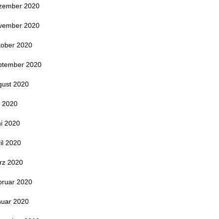
zember 2020
vember 2020
tober 2020
ptember 2020
gust 2020
i 2020
i 2020
il 2020
rz 2020
bruar 2020
nuar 2020