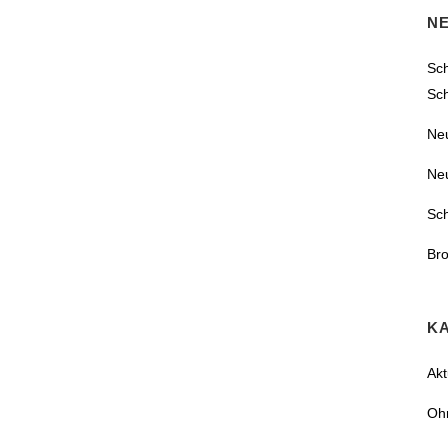
N
Sch
Sc
Ne
Ne
Sc
Bro
K
Akt
Oh