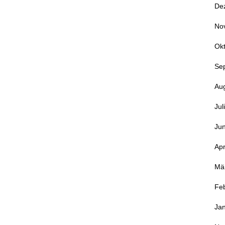
De
No
Ok
Se
Au
Jul
Jun
Apr
Mä
Fe
Ja