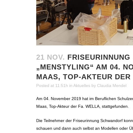
21 NOV.
FRISEURINNUNG
„MENSTYLING“ AM 04. N
MAAS, TOP-AKTEUR DER
Posted at 11:51h
in
Aktuelles
by
Claudia Mendel
Am 04. November 2019 hat im Beruflichen Schulze
Maas, Top-Akteur der Fa. WELLA, stattgefunden.
Die Teilnehmer der Friseurinnung Schwandorf konn
schauen und dann auch selbst an Modellen oder Ü