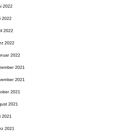
i 2022
i 2022
il 2022
rz 2022
bruar 2022
zember 2021
vember 2021
tober 2021
gust 2021
i 2021
rz 2021