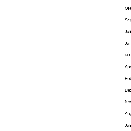
Ok
Se
Jul
Jun
Ma
Apr
Fe
De
No
Au
Jul