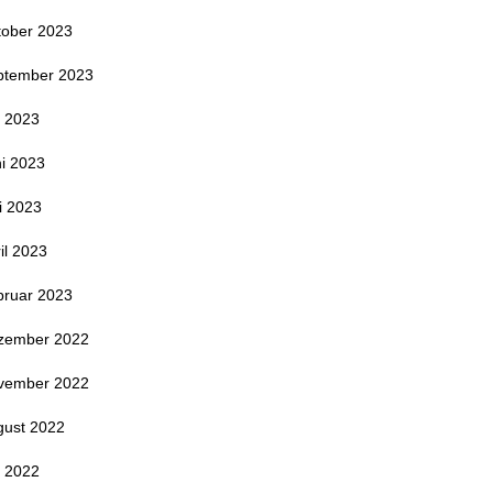
tober 2023
ptember 2023
i 2023
i 2023
i 2023
il 2023
bruar 2023
zember 2022
vember 2022
gust 2022
i 2022