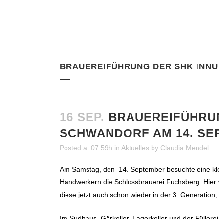
BRAUEREIFÜHRUNG DER SHK INNU
16 SEP.
BRAUEREIFÜHRUN
SCHWANDORF AM 14. SE
Posted at 07:59h
in
Aktuelles
by
Claudia Mendel
Am Samstag, den 14. September besuchte eine kl
Handwerkern die Schlossbrauerei Fuchsberg. Hier wi
diese jetzt auch schon wieder in der 3. Generation,
Im Sudhaus, Gärkeller, Lagerkeller und der Füllere