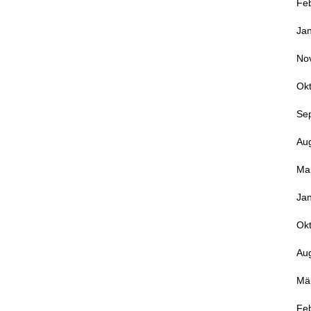
Fe
Ja
No
Ok
Se
Au
Ma
Ja
Ok
Au
Mä
Fe