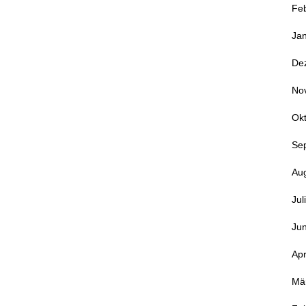
Fe
Ja
De
No
Ok
Se
Au
Jul
Jun
Apr
Mä