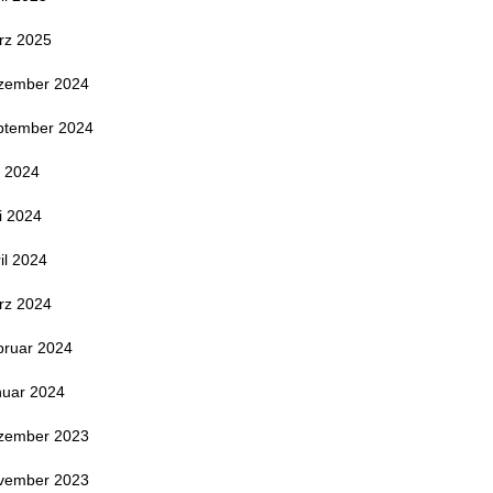
rz 2025
zember 2024
ptember 2024
i 2024
i 2024
il 2024
rz 2024
bruar 2024
nuar 2024
zember 2023
vember 2023