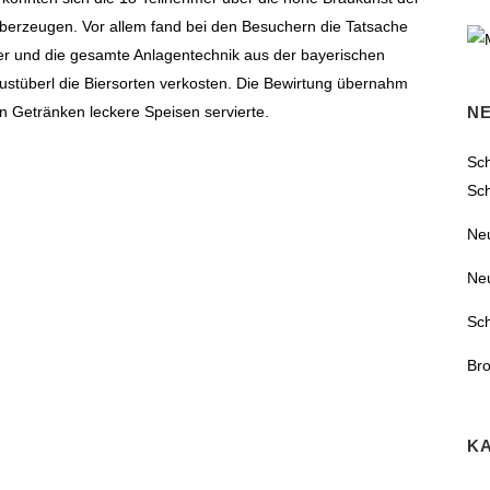
berzeugen. Vor allem fand bei den Besuchern die Tatsache
iter und die gesamte Anlagentechnik aus der bayerischen
tüberl die Biersorten verkosten. Die Bewirtung übernahm
n Getränken leckere Speisen servierte.
N
Sch
Sc
Ne
Ne
Sc
Bro
K