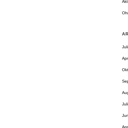
Akt
Oh
A
Jul
Apr
Ok
Se
Au
Jul
Jun
Apr