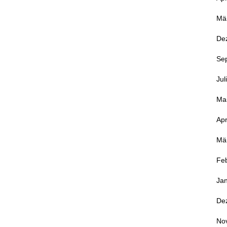
Mä
De
Se
Jul
Ma
Apr
Mä
Fe
Ja
De
No