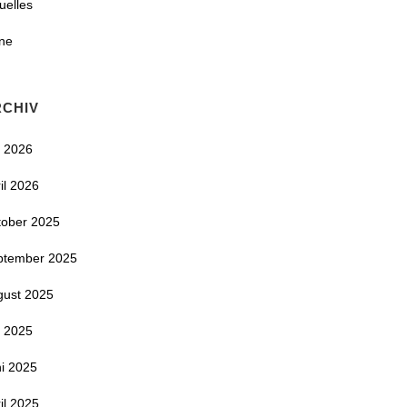
uelles
ne
RCHIV
i 2026
il 2026
tober 2025
ptember 2025
gust 2025
i 2025
i 2025
il 2025