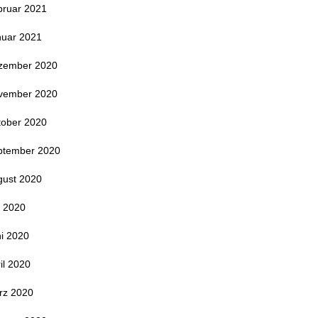
bruar 2021
nuar 2021
zember 2020
vember 2020
tober 2020
ptember 2020
gust 2020
i 2020
i 2020
il 2020
rz 2020