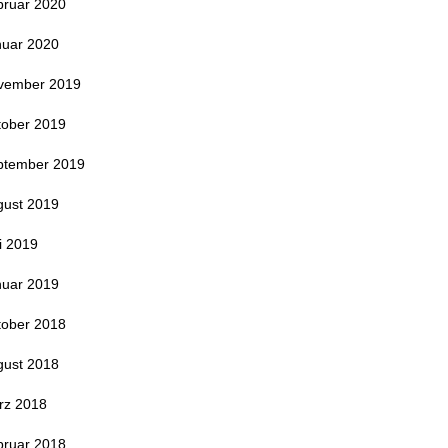
bruar 2020
nuar 2020
vember 2019
tober 2019
ptember 2019
gust 2019
i 2019
nuar 2019
tober 2018
gust 2018
rz 2018
bruar 2018