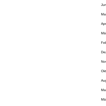
Jun
Ma
Apr
Mä
Fe
De
No
Ok
Au
Ma
Mä